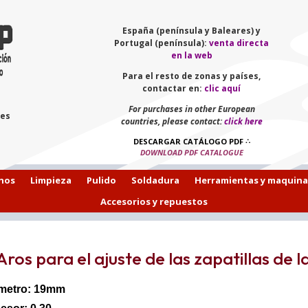
España (península y Baleares) y
Portugal (península):
venta directa
en la web
Para el resto de zonas y países,
contactar en:
clic aquí
For purchases in other European
les
countries, please contact:
click here
DESCARGAR CATÁLOGO PDF
∴
DOWNLOAD PDF CATALOGUE
hos
Limpieza
Pulido
Soldadura
Herramientas y maquina
Accesorios y repuestos
Aros para el ajuste de las zapatillas de la f
metro: 19mm