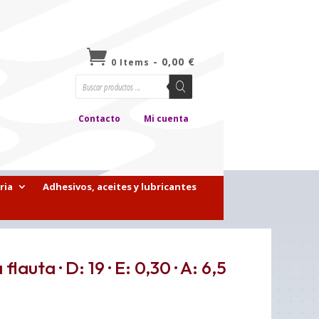

-
0,00
€
0 Items
Búsqueda
de
productos
Contacto
Mi cuenta
ria
Adhesivos, aceites y lubricantes
lauta · D: 19 · E: 0,30 · A: 6,5