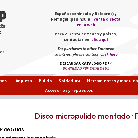
España (península y Baleares) y
Portugal (península):
venta directa
en la web
Para el resto de zonas y países,
contactar en:
clic aquí
For purchases in other European
les
countries, please contact:
click here
DESCARGAR CATÁLOGO PDF
∴
DOWNLOAD PDF CATALOGUE
hos
Limpieza
Pulido
Soldadura
Herramientas y maquina
Accesorios y repuestos
Disco micropulido montado · Fi
k de 5 uds