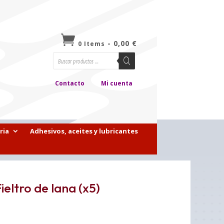

-
0,00
€
0 Items
Búsqueda
de
productos
Contacto
Mi cuenta
ria
Adhesivos, aceites y lubricantes
eltro de lana (x5)