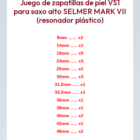
Juego de zapatillas de piel VS1
para saxo alto SELMER MARK VII
(resonador plástico)
9mm …… x2
14mm
….. x1
18mm ….. x5
24mm ….. x3
26mm ….. x2
30mm ….. x3
31,5mm ….. x1
33,5mm ….. x1
36mm ….. x1
38mm ….. x1
40mm ….. x2
42mm ….. x1
48mm ….. x2