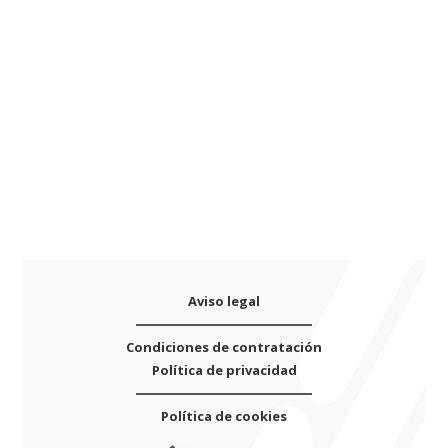
saxo
t
alto
i
SELMER
v
MARK
e
VII
:
(resonador
plástico)
cantidad
Aviso legal
Condiciones de contratación
Política de privacidad
Política de cookies