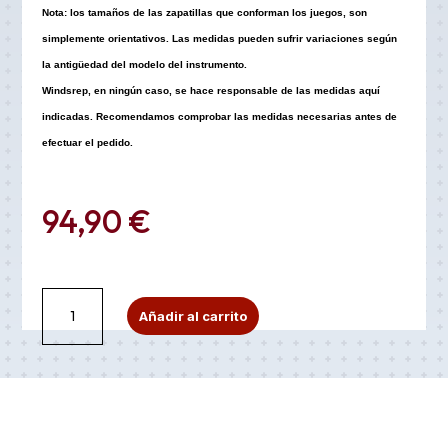
Nota: los tamaños de las zapatillas que conforman los juegos, son
simplemente orientativos. Las medidas pueden sufrir variaciones según
la antigüedad del modelo del instrumento.
Windsrep, en ningún caso, se hace responsable de las medidas aquí
indicadas. Recomendamos comprobar las medidas necesarias antes de
efectuar el pedido.
94,90
€
Juego
A
Añadir al carrito
de
l
zapatillas
t
de
e
piel
r
VS1
n
para
a