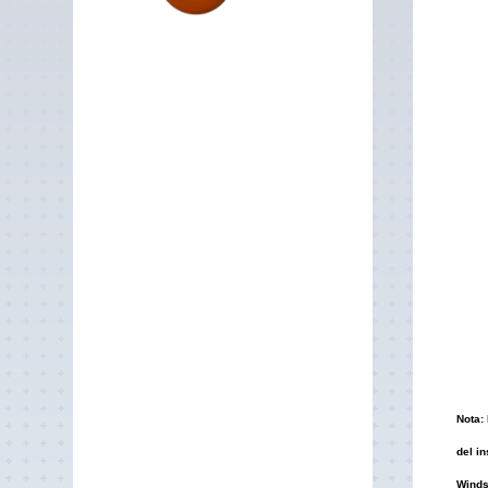
Nota:
del i
Winds