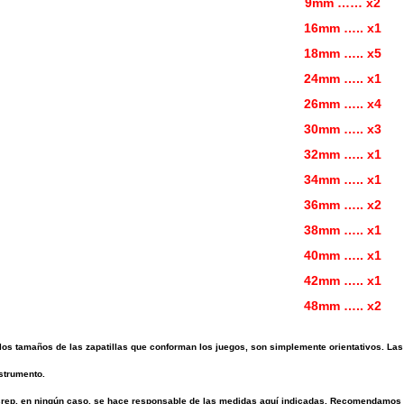
9mm …… x2
16mm
….. x1
18mm ….. x5
24mm ….. x1
26mm ….. x4
30mm ….. x3
32mm ….. x1
34mm ….. x1
36mm ….. x2
38mm ….. x1
40mm ….. x1
42mm ….. x1
48mm ….. x2
 los tamaños de las zapatillas que conforman los juegos, son simplemente orientativos. La
nstrumento.
rep, en ningún caso, se hace responsable de las medidas aquí indicadas. Recomendamos c