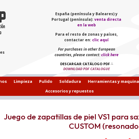
España (península y Baleares) y
Portugal (península):
venta directa
en la web
Para el resto de zonas y países,
contactar en:
clic aquí
For purchases in other European
les
countries, please contact:
click here
DESCARGAR CATÁLOGO PDF
∴
DOWNLOAD PDF CATALOGUE
hos
Limpieza
Pulido
Soldadura
Herramientas y maquina
Accesorios y repuestos
Juego de zapatillas de piel VS1 para 
CUSTOM (resonador