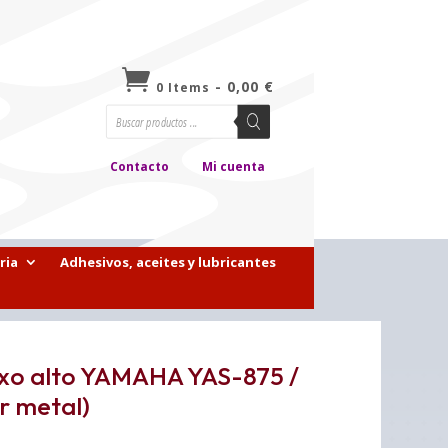

-
0,00
€
0 Items
Búsqueda
de
productos
Contacto
Mi cuenta
ria
Adhesivos, aceites y lubricantes
saxo alto YAMAHA YAS-875 /
 metal)