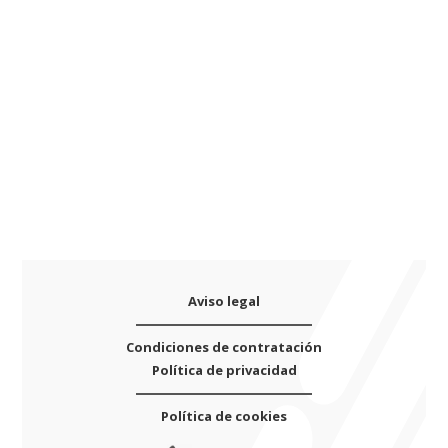
saxo
t
alto
i
YAMAHA
v
YAS-
e
875
:
/
CUSTOM
(resonador
plástico)
cantidad
Aviso legal
Condiciones de contratación
Política de privacidad
Política de cookies