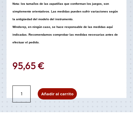
Nota: los tamaños de las zapatillas que conforman los juegos, son
simplemente orientativos. Las medidas pueden sufrir variaciones según
la antigüedad del modelo del instrumento.
Windsrep, en ningún caso, se hace responsable de las medidas aquí
indicadas. Recomendamos comprobar las medidas necesarias antes de
efectuar el pedido.
95,65
€
Juego
A
Añadir al carrito
de
l
zapatillas
t
de
e
piel
r
VS1
n
para
a