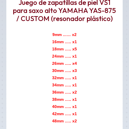
Juego de zapatillas de piel VS1
para saxo alto YAMAHA YAS-875
/ CUSTOM (resonador plástico)
9mm …… x2
16mm
….. x1
18mm ….. x5
24mm ….. x1
26mm ….. x4
30mm ….. x3
32mm ….. x1
34mm ….. x1
36mm ….. x2
38mm ….. x1
40mm ….. x1
42mm ….. x1
48mm ….. x2