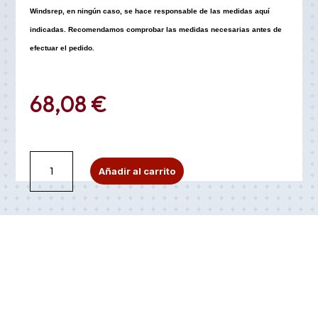
Windsrep, en ningún caso, se hace responsable de las medidas aquí
indicadas. Recomendamos comprobar las medidas necesarias antes de
efectuar el pedido.
68,08
€
Juego
A
Añadir al carrito
de
l
zapatillas
t
de
e
piel
r
VS1
n
para
a
saxo
t
soprano
i
YAMAHA
v