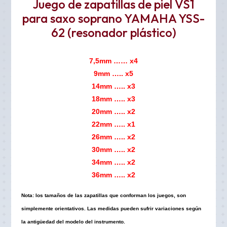
Juego de zapatillas de piel VS1
para saxo soprano YAMAHA YSS-
62 (resonador plástico)
7,5mm …… x4
9mm ….. x5
14mm ….. x3
18mm ….. x3
20mm ….. x2
22mm ….. x1
26mm ….. x2
30mm ….. x2
34mm ….. x2
36mm ….. x2
Nota: los tamaños de las zapatillas que conforman los juegos, son
simplemente orientativos. Las medidas pueden sufrir variaciones según
la antigüedad del modelo del instrumento.