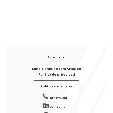
YSS-
e
62
:
(resonador
plástico)
cantidad
Aviso legal
Condiciones de contratación
Política de privacidad
Política de cookies
616 674 761
Contacto