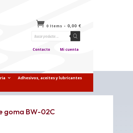

-
0,00
€
0 Items
Búsqueda
de
productos
Contacto
Mi cuenta
ria
Adhesivos, aceites y lubricantes
 de goma BW-02C