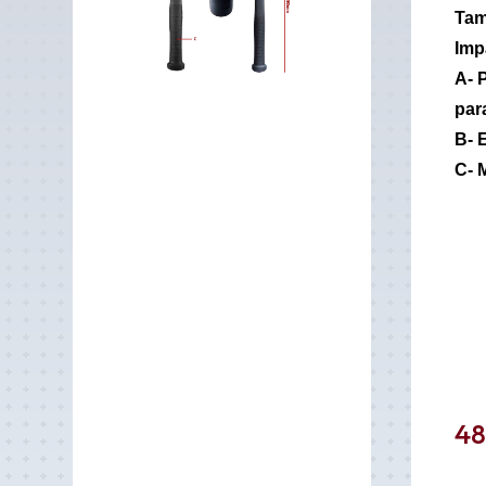
Tam
Imp
A-
P
par
B-
E
C-
M
48