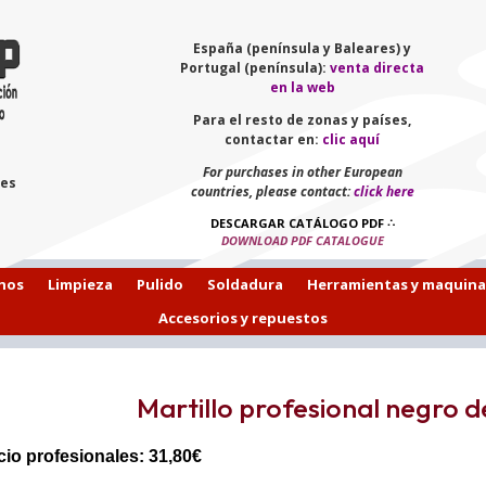
España (península y Baleares) y
Portugal (península):
venta directa
en la web
Para el resto de zonas y países,
contactar en:
clic aquí
For purchases in other European
les
countries, please contact:
click here
DESCARGAR CATÁLOGO PDF
∴
DOWNLOAD PDF CATALOGUE
hos
Limpieza
Pulido
Soldadura
Herramientas y maquina
Accesorios y repuestos
Martillo profesional negro
cio profesionales: 31,80€