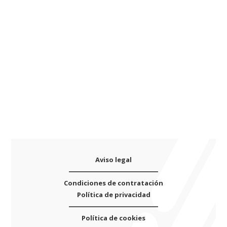
a
t
i
v
e
:
Aviso legal
Condiciones de contratación
Política de privacidad
Política de cookies