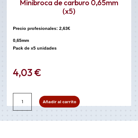
Minibroca de carburo 0,65mm
(x5)
Precio profesionales: 2,63€
0,65mm
Pack de x5 unidades
4,03
€
Minibroca
A
Añadir al carrito
de
l
carburo
t
0,65mm
e
(x5)
r
cantidad
n