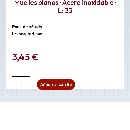
Muelles planos · Acero inoxidable ·
L: 33
Pack de x5 uds
L: longitud mm
3,45
€
Muelles
A
Añadir al carrito
planos
l
·
t
Acero
e
inoxidable
r
·
n
L:
a
33
t