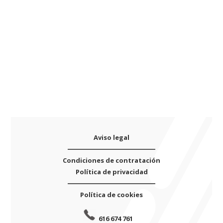
cantidad
i
v
e
:
Aviso legal
Condiciones de contratación
Política de privacidad
Política de cookies
616 674 761