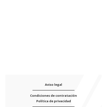
r
cantidad
n
a
t
i
v
e
:
Aviso legal
Condiciones de contratación
Política de privacidad