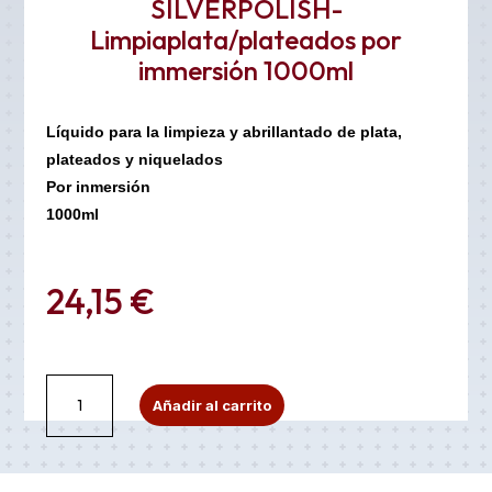
SILVERPOLISH-
Limpiaplata/plateados por
immersión 1000ml
Líquido para la limpieza y abrillantado de plata,
plateados y niquelados
Por inmersión
1000ml
24,15
€
SILVERPOLISH-
A
Añadir al carrito
Limpiaplata/plateados
l
por
t
immersión
e
1000ml