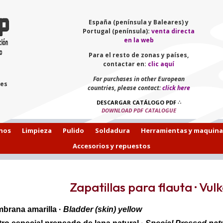
España (península y Baleares) y
Portugal (península):
venta directa
en la web
Para el resto de zonas y países,
contactar en:
clic aquí
For purchases in other European
les
countries, please contact:
click here
DESCARGAR CATÁLOGO PDF
∴
DOWNLOAD PDF CATALOGUE
hos
Limpieza
Pulido
Soldadura
Herramientas y maquina
Accesorios y repuestos
Zapatillas para flauta · Vu
brana amarilla ·
Bladder (skin) yellow