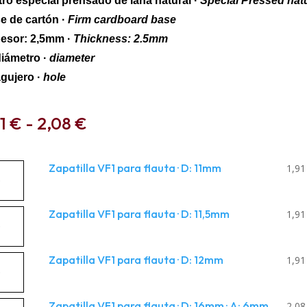
ltro especial prensado de lana natural ·
Special Pressed natu
e de cartón ·
Firm cardboard base
esor: 2,5mm ·
Thickness: 2.5mm
diámetro ·
diameter
agujero ·
hole
Rango
91
€
-
2,08
€
de
precios:
desde
atilla
Zapatilla VF1 para flauta · D: 11mm
1,9
1,91 €
hasta
a
2,08 €
atilla
Zapatilla VF1 para flauta · D: 11,5mm
uta
1,9
a
atilla
Zapatilla VF1 para flauta · D: 12mm
uta
1,9
m
tidad
a
atilla
Zapatilla VF1 para flauta · D: 16mm · A: 6mm
uta
2,0