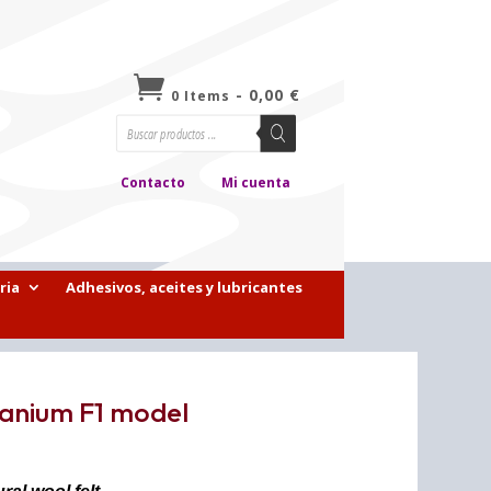

-
0,00
€
0 Items
Búsqueda
de
productos
Contacto
Mi cuenta
ria
Adhesivos, aceites y lubricantes
lkanium F1 model