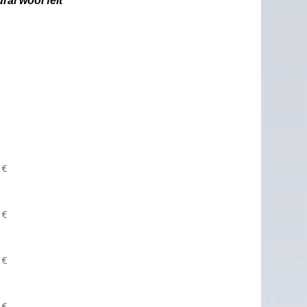
ral wool felt
1
€
1
€
1
€
8
€