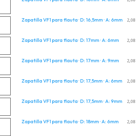
5mm
tidad
a
atilla
Zapatilla VF1 para flauta · D: 16,5mm · A: 6mm
uta
2,0
mm
tidad
a
atilla
Zapatilla VF1 para flauta · D: 17mm · A: 6mm
uta
2,0
mm
a
atilla
Zapatilla VF1 para flauta · D: 17mm · A: 9mm
uta
2,0
5mm
m
tidad
a
atilla
Zapatilla VF1 para flauta · D: 17,5mm · A: 6mm
uta
2,0
mm
m
tidad
a
atilla
Zapatilla VF1 para flauta · D: 17,5mm · A: 9mm
uta
2,0
mm
m
tidad
a
atilla
Zapatilla VF1 para flauta · D: 18mm · A: 6mm
uta
2,0
5mm
m
tidad
a