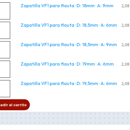
atilla
Zapatilla VF1 para flauta · D: 18mm · A: 9mm
uta
2,0
5mm
m
tidad
a
atilla
Zapatilla VF1 para flauta · D: 18,5mm · A: 6mm
uta
2,0
mm
m
tidad
a
atilla
Zapatilla VF1 para flauta · D: 18,5mm · A: 9mm
uta
2,0
mm
m
tidad
a
atilla
Zapatilla VF1 para flauta · D: 19mm · A: 6mm
uta
2,0
5mm
m
tidad
a
atilla
Zapatilla VF1 para flauta · D: 19,5mm · A: 6mm
uta
2,0
5mm
m
tidad
a
A
uta
mm
m
adir al carrito
l
tidad
t
e
5mm
m
r