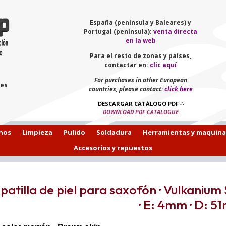
España (península y Baleares) y
Portugal (península):
venta directa
en la web
Para el resto de zonas y países,
contactar en:
clic aquí
For purchases in other European
les
countries, please contact:
click here
DESCARGAR CATÁLOGO PDF
∴
DOWNLOAD PDF CATALOGUE
hos
Limpieza
Pulido
Soldadura
Herramientas y maquina
Accesorios y repuestos
patilla de piel para saxofón · Vulkanium
· E: 4mm · D: 