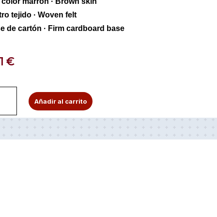
l color marrón · Brown skin
tro tejido · Woven felt
e de cartón · Firm cardboard base
11
€
tilla
A
Añadir al carrito
l
t
a
e
ofón
r
n
kanium
a
t
el
i
v
onador
e
álico
: