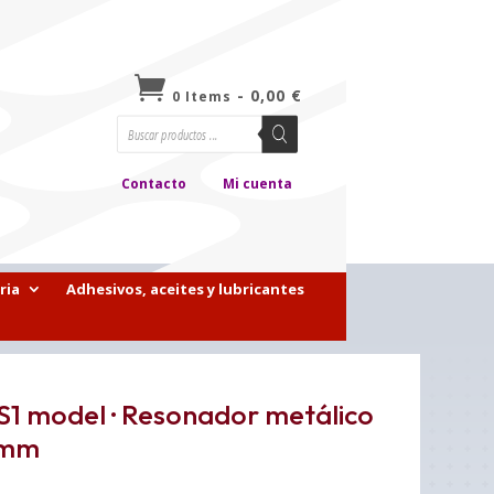

-
0,00
€
0 Items
Búsqueda
de
productos
Contacto
Mi cuenta
ria
Adhesivos, aceites y lubricantes
 S1 model · Resonador metálico
51mm