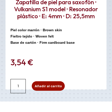
Zapatilla de piel para saxofón ·
Vulkanium S1 model · Resonador
plástico · E: 4mm · D: 25,5mm
Piel color marrón · Brown skin
Fieltro tejido · Woven felt
Base de cartón · Firm cardboard base
3,54
€
Zapatilla
A
Añadir al carrito
de
l
piel
t
para
e
saxofón
r
·
n