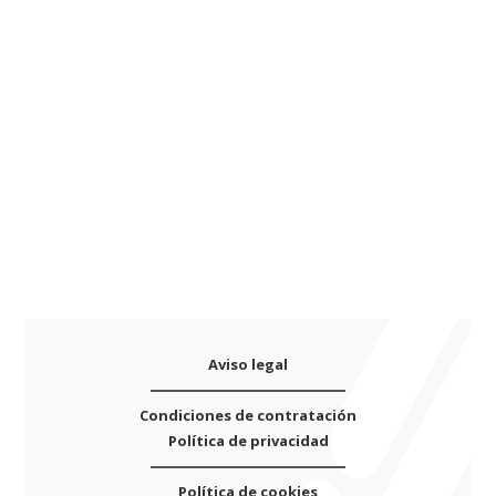
Vulkanium
a
S1
t
model
i
·
v
Resonador
e
plástico
:
·
E:
4mm
·
D:
25,5mm
cantidad
Aviso legal
Condiciones de contratación
Política de privacidad
Política de cookies