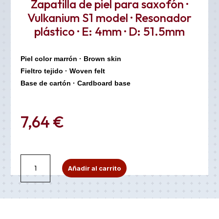
Zapatilla de piel para saxofón ·
Vulkanium S1 model · Resonador
plástico · E: 4mm · D: 51.5mm
Piel color marrón · Brown skin
Fieltro tejido · Woven felt
Base de cartón · Cardboard base
7,64
€
Zapatilla
A
Añadir al carrito
de
l
piel
t
para
e
saxofón
r
·
n