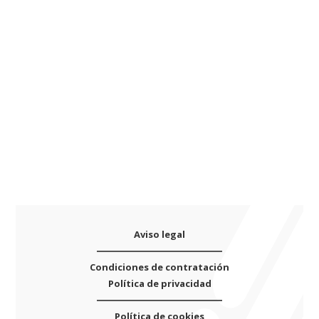
Vulkanium
a
S1
t
model
i
·
v
Resonador
e
plástico
:
·
E:
4mm
·
D:
51.5mm
cantidad
Aviso legal
Condiciones de contratación
Política de privacidad
Política de cookies